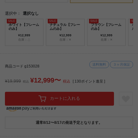
選択中：
選択なし
ホワイト【フレーム
ナチュラル【フレー
ブラウン【フレーム
ホ
のみ】
ムのみ】
のみ】
ル
ッ
¥12,999
¥12,999
¥12,999
在庫：△
在庫：✕
在庫：✕
送料無料
３ヶ月保証
商品コード g153028
¥12,999〜
¥19,999
税込
[
130
ポイント進呈 ]
税込
カートに入れる
通常8/12〜8/17の発送予定となります。