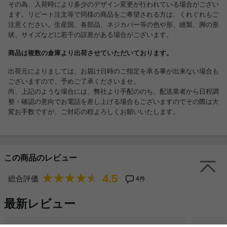
その為、入荷時により多少のデザイン変更が行われている場合がござい
ます。リピート注文等で同様の商品をご希望される方は、くれぐれもご
注意ください。生産国、各部品、ネジカバー等の色や形、縫製、脚の形
状、サイズなどに若干の誤差がある場合がございます。
商品は複数の倉庫より出荷させていただいております。
出荷元によりましては、お届け日時のご指定を承る事が出来ない場合も
ございますので、予めご了承くださいませ。
尚、上記のような場合には、弊社より手配ののち、配送業者から日程調
整・確認の意向でお電話を差し上げる場合もございますのでその際は大
変お手数ですが、ご対応の程よろしくお願いいたします。
この商品のレビュー
4.5
総合評価
4件
最新レビュー