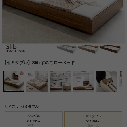
【セミダブル】Slib すのこローベッド
サイズ：
セミダブル
シングル
セミダブル
¥10,999～
¥12,999～
在庫：△
在庫：△