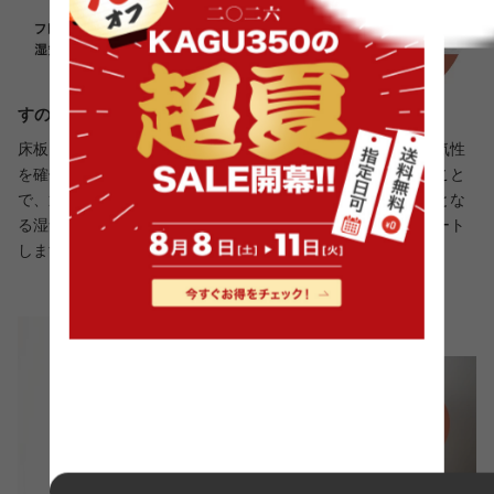
すのこの床板で通気性向上、一年中快適に
床板にはすのこを採用し、湿気がこもりやすいマット下の通気性
を確保。さらに、フレームを床から少し浮かせた設計にすること
で、通気性をより向上させました。これにより、カビの原因とな
る湿気を逃がし、季節を問わず快適で爽やかな寝心地をサポート
します。