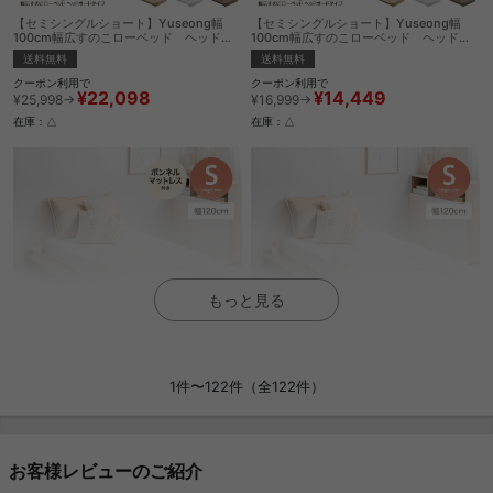
【セミシングルショート】Yuseong幅
【セミシングルショート】Yuseong幅
100cm幅広すのこローベッド ヘッドボ
100cm幅広すのこローベッド ヘッドボ
ードタイプ(ボンネルマットレス付き)
ードタイプ
送料無料
送料無料
クーポン利用で
クーポン利用で
¥22,098
¥14,449
¥25,998→
¥16,999→
在庫：△
在庫：△
もっと見る
1件〜122件（全122件）
お客様レビューのご紹介