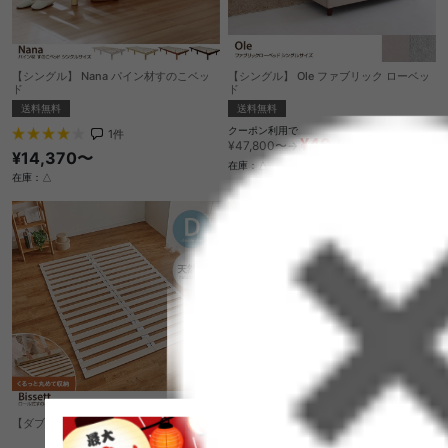
【シングル】 Nana パイン材すのこベッ
【シングル】 Ole ファブリック ローベッ
ド
ド
送料無料
送料無料
クーポン利用で
1
件
¥40,630〜
¥47,800〜→
¥14,370〜
在庫：△
在庫：△
【ダブル】ロール式すのこマット
【シングル】ロール式すのこマット