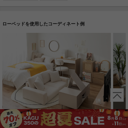
ローベッドを使用したコーディネート例
グレー
コンパクトな空間でも心地よく暮らす、新生活ワンルーム
ルーム
スタイル