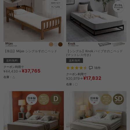
【単品】Mijas シングルすのこベッド
【シングル】Knok パイプすのこベッド
(マットレス付き)
送料無料
送料無料
クーポン利用で
18
件
¥37,765
¥44,430→
クーポン利用で
¥17,832
在庫：△
¥20,979→
在庫：〇