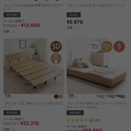
【シングル】Lonnie USB 宮付きフロアベ
【セミシングル】ロール式すのこマット
ッド
完成品
送料無料
¥5,970
クーポン利用で
¥13,600
¥16,000→
在庫：〇
在庫：△
【セミダブル】Tak コンセント付きすのこ
【シングル】Slib すのこローベッド(ボン
ベッド
ネルマットレス付き)
送料無料
送料無料
クーポン利用で
4
件
¥22,210
¥26,130→
クーポン利用で
¥18,682
在庫：△
¥21,979→