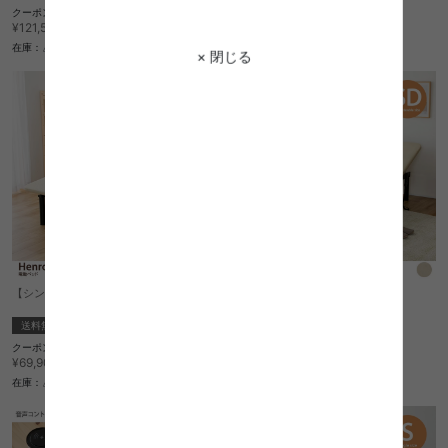
クーポン利用で
クーポン利用で
¥103,343
¥89,607
¥121,580→
¥105,420→
在庫：△
在庫：△
× 閉じる
【シングル】Henro 電動ベッド
【セミダブル】Henro 電動ベッド
送料無料
送料無料
クーポン利用で
クーポン利用で
¥59,415
¥63,988
¥69,900→
¥75,280→
在庫：△
在庫：△