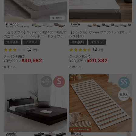
【セミダブル】Yuseong 幅140cm幅広す
【シングル】Coroa フロアベッド(マット
のこローベッド ヘッドボードタイプ(ボ
レス付き)
ンネルマットレス付き)
送料無料
オススメ
送料無料
オススメ
1
件
4
件
クーポン利用で
クーポン利用で
¥30,582
¥20,382
¥35,979→
¥23,979→
在庫：△
在庫：△