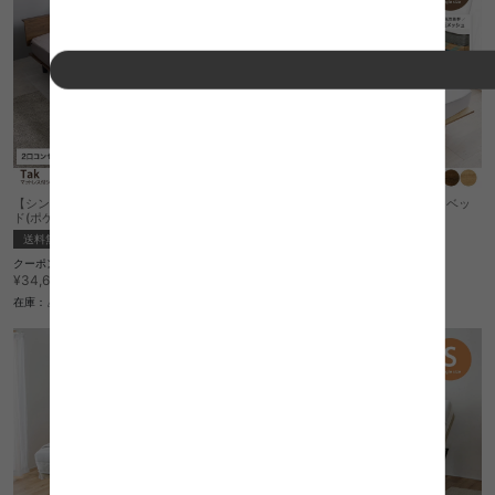
【シングル】コンセント付きすのこベッ
【シングル】コンセント付きすのこベッ
ド(ポケットコイルマットレス付き)
ド(ボンネルコイルマットレス付き)
送料無料
送料無料
クーポン利用で
クーポン利用で
¥29,435
¥27,208
¥34,630→
¥32,010→
在庫：△
在庫：△