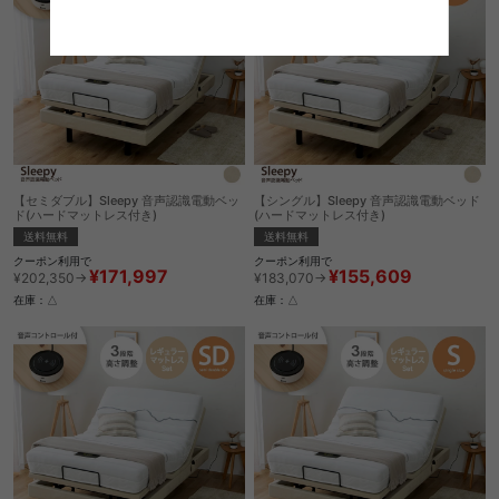
【セミダブル】Sleepy 音声認識電動ベッ
【シングル】Sleepy 音声認識電動ベッド
ド(ハードマットレス付き)
(ハードマットレス付き)
送料無料
送料無料
クーポン利用で
クーポン利用で
¥171,997
¥155,609
¥202,350→
¥183,070→
在庫：△
在庫：△