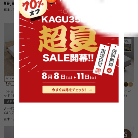
¥9,900
完成品
¥6,630
在庫：〇
在庫：〇
【セミダブル】コンセント付きすのこベ
【セミダブル】コンセント付きすのこベ
ッド(ポケットコイルマットレス付き)
ッド(ボンネルコイルマットレス付き)
送料無料
送料無料
クーポン利用で
クーポン利用で
¥37,213
¥34,442
¥43,780→
¥40,520→
在庫：△
在庫：△