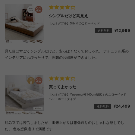
シンプルだけど高見え
【セミダブル】Slib すのこローベッド
¥12,999
送料無料
見た目はすごくシンプルだけど、安っぽくなくておしゃれ。 ナチュラル系の
インテリアにもぴったりで、理想のお部屋ができました。
買ってよかった
【セミダブル】Yuseong 幅140cm幅広すのこローベッド
ヘッドボードタイプ
¥24,499
送料無料
組み立ては苦労しましたが、出来上がりは想像通りのおしゃれな感じでし
た。 色も想像通りで満足です