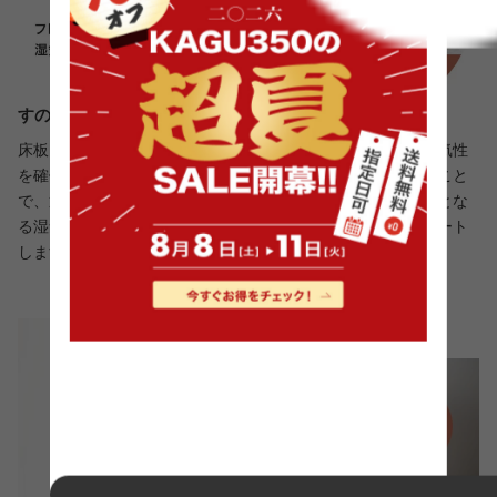
すのこの床板で通気性向上、一年中快適に
床板にはすのこを採用し、湿気がこもりやすいマット下の通気性
を確保。さらに、フレームを床から少し浮かせた設計にすること
で、通気性をより向上させました。これにより、カビの原因とな
る湿気を逃がし、季節を問わず快適で爽やかな寝心地をサポート
します。