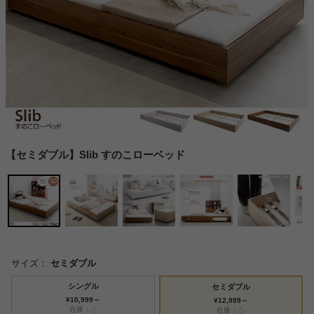
【セミダブル】Slib すのこローベッド
サイズ：
セミダブル
シングル
セミダブル
¥10,999～
¥12,999～
在庫：△
在庫：△