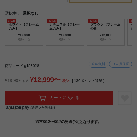
選択中：
選択なし
ホワイト【フレーム
ナチュラル【フレー
ブラウン【フレーム
ホ
のみ】
ムのみ】
のみ】
ル
ッ
¥12,999
¥12,999
¥12,999
在庫：△
在庫：✕
在庫：✕
送料無料
３ヶ月保証
商品コード g153028
¥12,999〜
¥19,999
税込
[
130
ポイント進呈 ]
税込
カートに入れる
通常8/12〜8/17の発送予定となります。