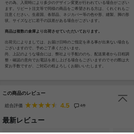
その為、入荷時により多少のデザイン変更が行われている場合がござい
ます。リピート注文等で同様の商品をご希望される方は、くれぐれもご
注意ください。生産国、各部品、ネジカバー等の色や形、縫製、脚の形
状、サイズなどに若干の誤差がある場合がございます。
商品は複数の倉庫より出荷させていただいております。
出荷元によりましては、お届け日時のご指定を承る事が出来ない場合も
ございますので、予めご了承くださいませ。
尚、上記のような場合には、弊社より手配ののち、配送業者から日程調
整・確認の意向でお電話を差し上げる場合もございますのでその際は大
変お手数ですが、ご対応の程よろしくお願いいたします。
この商品のレビュー
4.5
総合評価
4件
最新レビュー