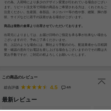
その為、入荷時により多少のデザイン変更が行われている場合がござい
ます。リピート注文等で同様の商品をご希望される方は、くれぐれもご
注意ください。生産国、各部品、ネジカバー等の色や形、縫製、脚の形
状、サイズなどに若干の誤差がある場合がございます。
商品は複数の倉庫より出荷させていただいております。
出荷元によりましては、お届け日時のご指定を承る事が出来ない場合も
ございますので、予めご了承くださいませ。
尚、上記のような場合には、弊社より手配ののち、配送業者から日程調
整・確認の意向でお電話を差し上げる場合もございますのでその際は大
変お手数ですが、ご対応の程よろしくお願いいたします。
この商品のレビュー
4.5
総合評価
4件
最新レビュー