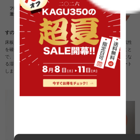
すのこの床板で通気性向上、一年中快適に
床板にはすのこを採用し、湿気がこもりやすいマット下の通気性
を確保。さらに、フレームを床から少し浮かせた設計にすること
で、通気性をより向上させました。これにより、カビの原因とな
る湿気を逃がし、季節を問わず快適で爽やかな寝心地をサポート
します。