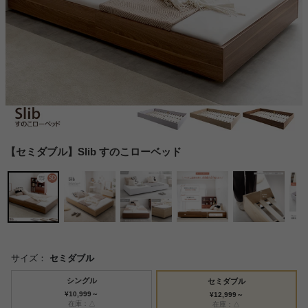
【セミダブル】Slib すのこローベッド
サイズ：
セミダブル
シングル
セミダブル
¥10,999～
¥12,999～
在庫：△
在庫：△