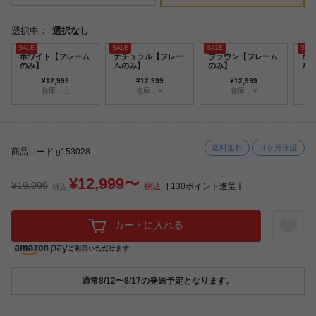
選択中：
選択なし
ホワイト【フレーム
ナチュラル【フレー
ブラウン【フレーム
ホ
のみ】
ムのみ】
のみ】
ル
ッ
¥12,999
¥12,999
¥12,999
在庫：△
在庫：✕
在庫：✕
送料無料
３ヶ月保証
商品コード g153028
¥12,999〜
¥19,999
税込
[
130
ポイント進呈 ]
税込
カートに入れる
通常8/12〜8/17の発送予定となります。