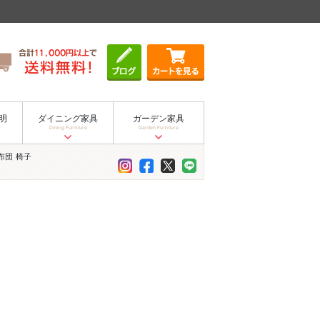
明
ダイニング家具
ガーデン家具
Dining Furniture
Garden Furniture
布団
椅子