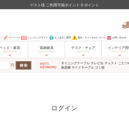
ゲスト
様
ご利用可能ポイント
0
ポイント
へ
マイページ
ショッピングガイド
よくあるご質問
返品・キャンセルについて
お問い合わせ
ベッド・家具
収納家具
デスク・チェア
インテリア照
Bed & Bedding
Storage Furniture
Desk & Chair
Interior Lighting
ダイニングテーブル
テレビ台
チェスト
こたつ
円
食器棚
サイドテーブル
ゴミ箱
ログイン