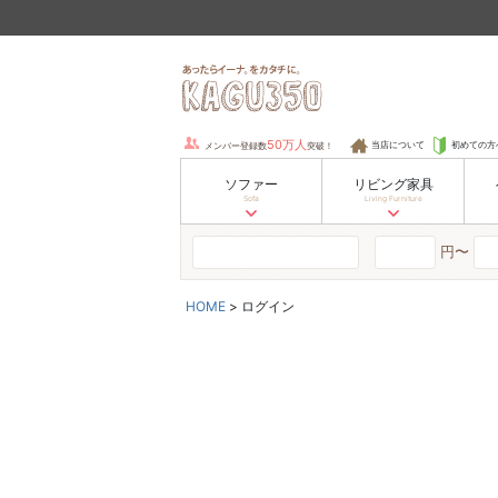
50万人
当店について
初めての方
メンバー登録数
突破！
ソファー
リビング家具
Sofa
Living Furniture
円〜
HOME
ログイン