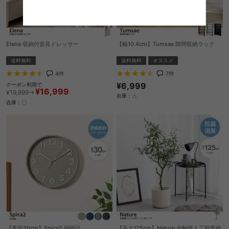
Elena 収納付姿見ドレッサー
【幅10.4cm】Tumsae 隙間収納ラック
送料無料
送料無料
オススメ
4
件
7
件
¥6,999
クーポン利用で
¥16,999
¥19,999→
在庫：△
在庫：〇
【直径30cm】Spica2 掛時計
【高さ125cm】Nature 光触媒人工観葉植