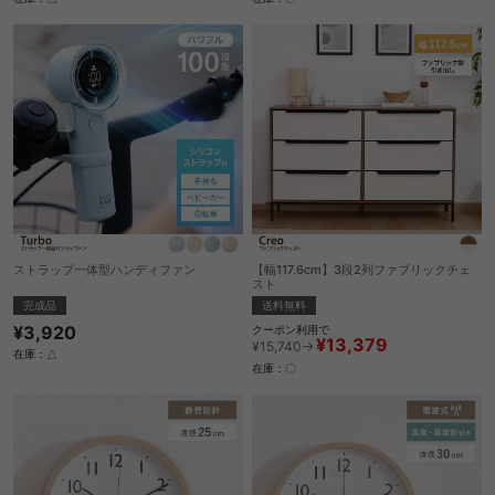
ストラップ一体型ハンディファン
【幅117.6cm】3段2列ファブリックチェ
スト
完成品
送料無料
¥3,920
クーポン利用で
¥13,379
¥15,740→
在庫：△
在庫：〇