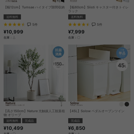
【幅12cm】Tumsae ハイタイプ隙間収納
【幅60cm】Siisti キャスター付きトイレ
ラック
送料無料
送料無料
5
件
5
件
¥10,999
¥7,999
在庫：△
在庫：〇
【高さ150cm】Nature 光触媒人工観葉植
【45L】Solow ペダルオープンツイン
物 オリーブ
完成品
送料無料
完成品
¥6,850
¥10,499
在庫：△
在庫：〇