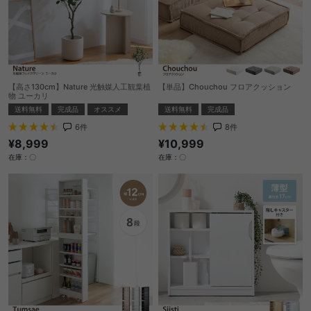
【高さ130cm】Nature 光触媒人工観葉植
【単品】Chouchou フロアクッション
物 ユーカリ
送料無料
完成品
送料無料
完成品
オススメ
8
件
6
件
¥10,999
¥8,999
在庫：〇
在庫：〇