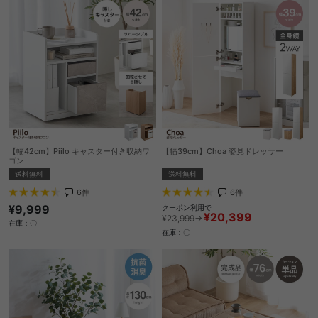
【幅42cm】Piilo キャスター付き収納ワ
【幅39cm】Choa 姿見ドレッサー
ゴン
送料無料
送料無料
6
件
6
件
¥9,999
クーポン利用で
¥20,399
¥23,999→
在庫：〇
在庫：〇