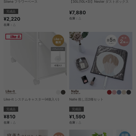
Silene フラワーベース
【30L(10L×3)】Nester ダストボックス
完成品
¥7,880
¥2,220
在庫：△
在庫：△
Like-it システムキャスター(4個入り)
Nalle 推し活2種セット
完成品
完成品
¥810
¥1,590
在庫：△
在庫：△