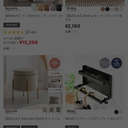
【幅56cm】ゴミ箱付きキッチンカウンタ
【幅35cm】Brokig キューブボックス扉
ー
付き
送料無料
¥2,160
在庫：〇
4
件
クーポン利用で
¥15,299
¥17,999→
在庫：〇
【幅35cm】Etincelle 収納付きスツール
MFold マグネット式アンブレラホルダー
送料無料
オススメ
完成品