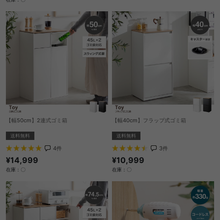
【幅50cm】2連式ゴミ箱
【幅40cm】フラップ式ゴミ箱
送料無料
送料無料
4
件
3
件
¥14,999
¥10,999
在庫：〇
在庫：〇