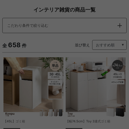
インテリア雑貨の商品一覧
こだわり条件で絞り込む
658
全
件
並び替え
【45L】ゴミ箱
【幅74.5cm】Toy 3連式ゴミ箱