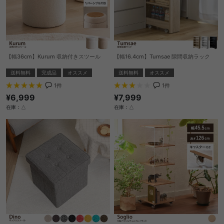
【幅36cm】Kurum 収納付きスツール
【幅16.4cm】Tumsae 隙間収納ラック
送料無料
完成品
オススメ
送料無料
オススメ
1
件
1
件
¥6,999
¥7,999
在庫：△
在庫：△