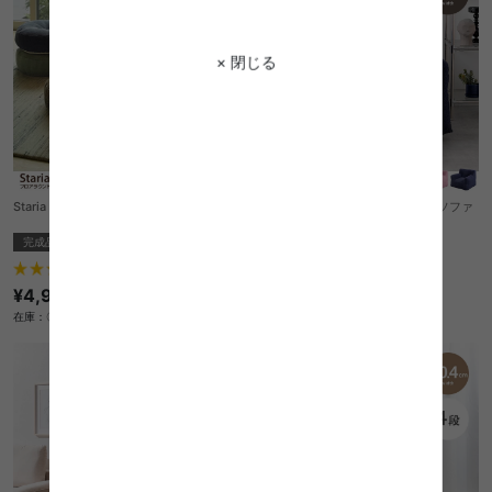
× 閉じる
Staria フロアラウンドクッション
【幅71cm】Mashu 1人掛けビーズソファ
完成品
送料無料
完成品
1
件
20
件
¥4,980
¥14,999
在庫：〇
在庫：〇