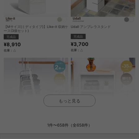
【Mサイズ(ミディタイプ)】Like-it 収納ケ
Udall アンブレラスタンド
ース(3個セット)
完成品
完成品
¥3,700
¥8,910
在庫：△
在庫：△
もっと見る
1件〜658件（全658件）