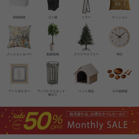
収納雑貨
ゴミ箱
ミラー
クッション
クッションカバー
観葉植物
クリスマスツリー
時計
アートポスター
アンブレラスタンド・
ペット用品
その他雑貨
傘立て