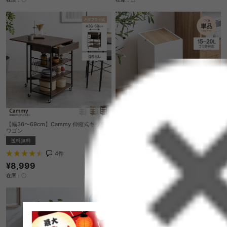
【幅36〜69cm】Cammy 伸縮式キッチン
【15L】フタ付きゴミ箱
ワゴン
送料無料
送料無料
2
件
4
件
¥4,999
¥8,999
在庫：〇
在庫：〇