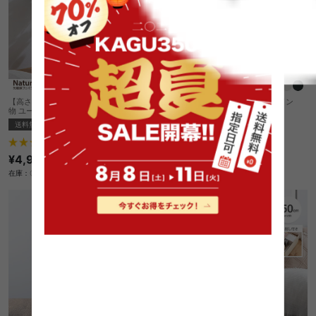
【高さ85cm】Nature 光触媒人工観葉植
【35L】Solow ペダルオープンツイン
物 ユーカリ
完成品
送料無料
完成品
オススメ
3
件
4
件
¥5,950
¥4,999
在庫：△
在庫：〇