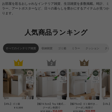
お部屋を彩るおしゃれなインテリア雑貨、生活雑貨を多数掲載。時計、ミ
ラー、アートポスターなど、日々の暮らしを豊かにするアイテムが見つか
ります。
人気商品ランキング
すべてのインテリア雑貨
収納雑貨
ゴミ箱
ミラー
クッション
クッ
【45L】ゴミ箱
【幅74.5cm】Toy 3連式ゴミ箱
【幅75cm】ゴミ箱付きキッチンカウンター
【15L
¥ 6,999
クーポン利用で
クーポン利用で
¥14,449
¥16,999
¥16,999→
¥19,999→