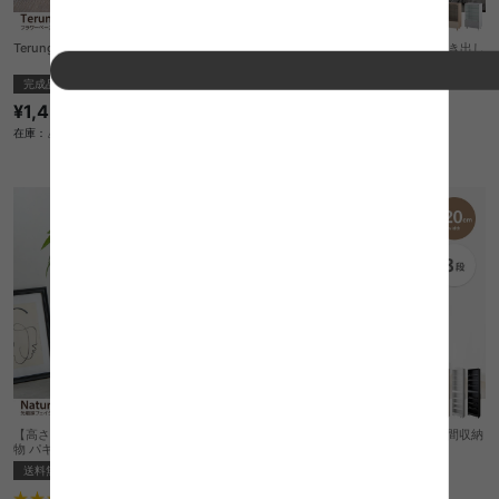
Terung フラワーベース
【幅50cm×奥行29.6cm】Mysa 引き出し
付きコレクションケース
完成品
送料無料
¥1,450
6
件
在庫：△
¥12,999
在庫：〇
【高さ90cm】Nature 光触媒人工観葉植
【幅20cm】Tumsae ハイタイプ隙間収納
物 パキラ
送料無料
送料無料
完成品
オススメ
5
件
5
件