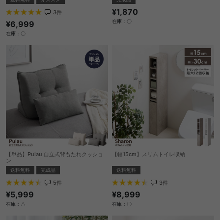
¥1,870
3
件
在庫：〇
¥6,999
在庫：〇
【単品】Pulau 自立式背もたれクッショ
【幅15cm】スリムトイレ収納
ン
送料無料
送料無料
完成品
3
件
5
件
¥8,999
¥5,999
在庫：〇
在庫：△