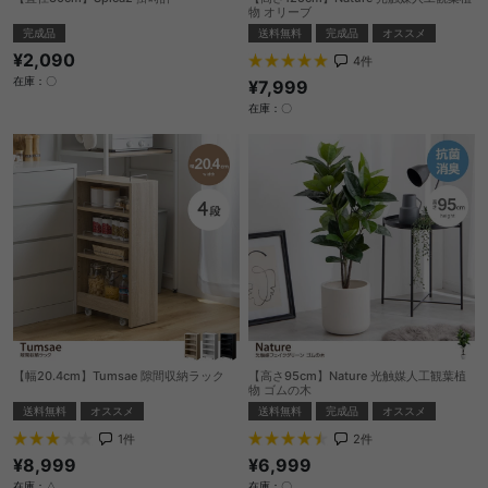
物 オリーブ
完成品
送料無料
完成品
オススメ
¥2,090
4
件
在庫：〇
¥7,999
在庫：〇
【幅20.4cm】Tumsae 隙間収納ラック
【高さ95cm】Nature 光触媒人工観葉植
物 ゴムの木
送料無料
オススメ
送料無料
完成品
オススメ
1
件
2
件
¥8,999
¥6,999
在庫：△
在庫：〇