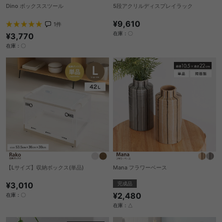
Dino ボックススツール
5段アクリルディスプレイラック
¥9,610
1
件
在庫：〇
¥3,770
在庫：〇
【Lサイズ】収納ボックス(単品)
Mana フラワーベース
¥3,010
完成品
¥2,480
在庫：〇
在庫：△