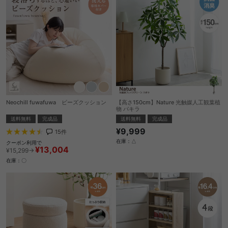
Neochill fuwafuwa ビーズクッション
【高さ150cm】Nature 光触媒人工観葉植
物 パキラ
送料無料
完成品
送料無料
完成品
¥9,999
15
件
在庫：△
クーポン利用で
¥13,004
¥15,299→
在庫：〇