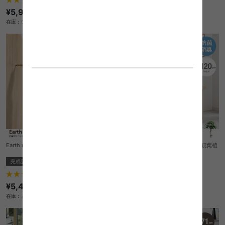
¥14,999
¥5,999
在庫：△
在庫：〇
Earth man 充電式ミニドライバー
【高さ120cm】Nature 光触媒人工観葉植
物 パキラ
完成品
送料無料
完成品
オススメ
1
件
2
件
¥5,450
¥7,999
在庫：△
在庫：〇