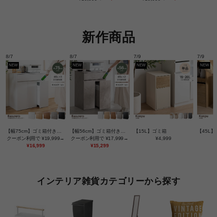
新作商品
8/7
8/7
7/9
7/9
【幅75cm】ゴミ箱付きキッチンカウンター
【幅56cm】ゴミ箱付きキッチンカウンター
【15L】ゴミ箱
【45L
クーポン利用で
¥19,999→
クーポン利用で
¥17,999→
¥4,999
¥16,999
¥15,299
インテリア雑貨カテゴリーから探す