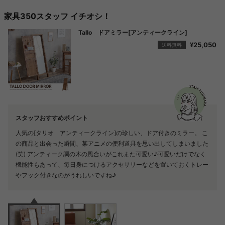
家具350スタッフ イチオシ！
Tallo ドアミラー[アンティークライン]
モンステラ75
¥25,050
¥13,200
送料無料
送料無料
スタッフおすすめポイント
スタッフおすすめポイント
人気の[タリオ アンティークライン]の珍しい、ドア付きのミラー。 こ
光触媒人工植物は、置いておくだけでお部屋の空気をキレイにしてく
の商品と出会った瞬間、某アニメの便利道具を思い出してしまいました
れ、 消臭・防菌さらには人体に影響のあるホルムアルデヒドの除去ま
(笑) アンティーク調の木の風合いがこれまた可愛い♪可愛いだけでなく
でしてくれます。 もちろん枯れる事はないので、長期間安定して、永
機能性もあって、毎日身につけるアクセサリーなどを置いておくトレー
続的に光触媒機能を機能します。 また、風水花としてもご利用するこ
やフック付きなのがうれしいですね♪
とができますよ♪ インテリアとしてお部屋のポイントとして楽しんで下
さいね。