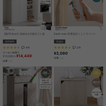
【幅74.5cm】収納付き2連式ゴミ箱
Earth man 乾電池式ミニドライバー
送料無料
完成品
4
件
2
件
¥3,090
クーポン利用で
¥14,449
¥16,999→
在庫：△
在庫：〇