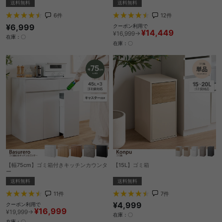
送料無料
送料無料
6
件
12
件
¥6,999
クーポン利用で
¥14,449
¥16,999→
在庫：〇
在庫：〇
【幅75cm】ゴミ箱付きキッチンカウンタ
【15L】ゴミ箱
ー
送料無料
送料無料
7
件
11
件
¥4,999
クーポン利用で
¥16,999
¥19,999→
在庫：〇
在庫：〇