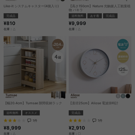
Like-it システムキャスター(4個入り)
【高さ150cm】Nature 光触媒人工観葉植
物 パキラ
完成品
送料無料
あす着
完成品
¥810
¥9,999
在庫：△
在庫：△
【幅20.4cm】Tumsae 隙間収納ラック
【直径25cm】Aliose 電波掛時計
送料無料
オススメ
完成品
1
件
1
件
¥8,999
¥2,910
在庫：△
在庫：〇