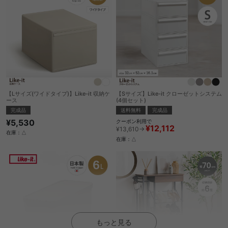
【Lサイズ(ワイドタイプ)】Like-it 収納ケ
【Sサイズ】Like-it クローゼットシステム
ース
(4個セット)
完成品
送料無料
完成品
¥5,530
クーポン利用で
¥12,112
¥13,610→
在庫：△
在庫：△
もっと見る