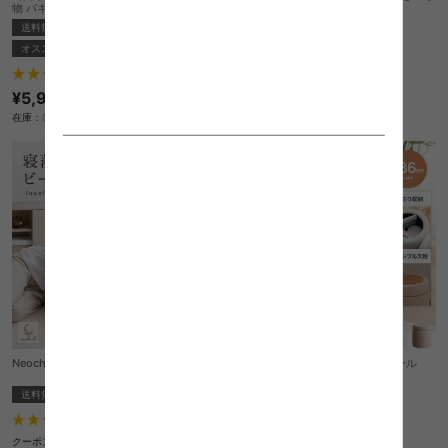
物 パキラ
付きコレクションケース
送料無料
あす着
完成品
送料無料
あす着
オススメ
6
件
5
件
クーポン利用で
¥11,569
¥12,999→
¥5,999
在庫：〇
在庫：〇
Neochill fuwafuwa ビーズクッション
【幅36cm】Kurum 収納付きスツール
送料無料
完成品
送料無料
完成品
オススメ
15
件
1
件
¥6,999
クーポン利用で