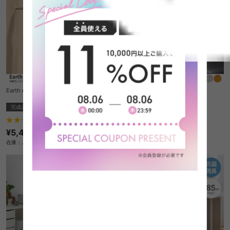
Earth man 充電式ミニドライバー
Terung フラワーベース
完成品
完成品
¥1,450
1
件
在庫：△
¥5,450
在庫：△