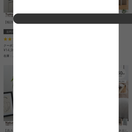
【幅20cm】Tumsae ハイタイプ隙間収納
【高さ85cm】Nature 光触媒人工観葉植
物 ユーカリ
送料無料
送料無料
あす着
完成品
オススメ
5
件
4
件
クーポン利用で
¥13,349
¥14,999→
¥4,999
在庫：△
在庫：〇
【高さ90cm】Nature 光触媒人工観葉植
【幅50cm×奥行29.6cm】Mysa 引き出し