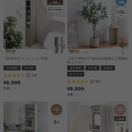
【幅15cm】スリムトイレ収納
【高さ130cm】Nature 光触媒人工観葉植
物 ユーカリ
送料無料
あす着
送料無料
あす着
完成品
オススメ
3
件
¥8,999
6
件
¥8,999
在庫：〇
在庫：〇