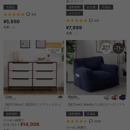
物 オリーブ
完成品
送料無料
あす着
完成品
オススメ
3
件
¥5,950
4
件
¥7,999
在庫：△
在庫：〇
【幅117.6cm】3段2列ファブリックチェ
【幅71cm】Mashu 1人掛けビーズソファ
スト
送料無料
完成品
送料無料
クーポン利用で
20
件
¥14,008
¥15,740→
クーポン利用で