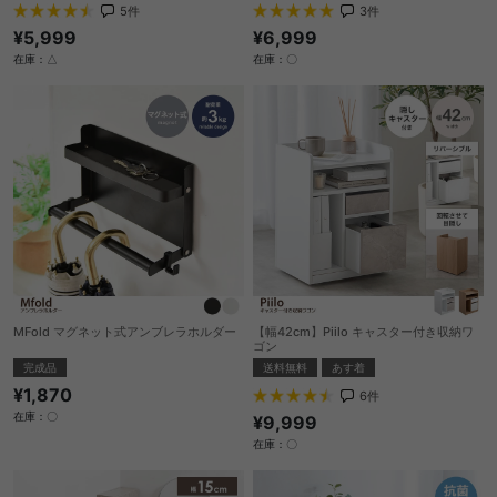
3
件
5
件
¥6,999
¥5,999
在庫：〇
在庫：△
MFold マグネット式アンブレラホルダー
【幅42cm】Piilo キャスター付き収納ワ
ゴン
完成品
送料無料
あす着
¥1,870
6
件
在庫：〇
¥9,999
在庫：〇