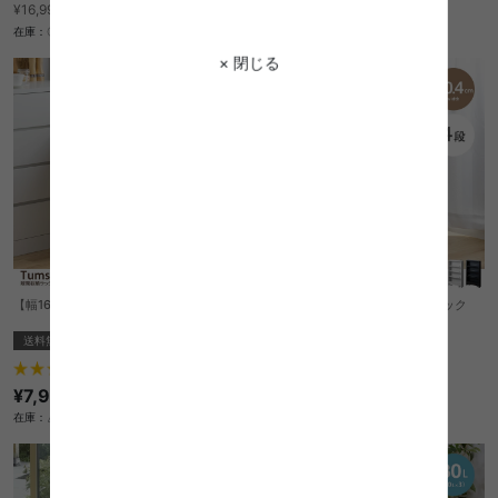
¥15,129
¥16,999→
在庫：△
在庫：〇
× 閉じる
【幅16.4cm】Tumsae 隙間収納ラック
【幅10.4cm】Tumsae 隙間収納ラック
送料無料
あす着
オススメ
送料無料
あす着
オススメ
1
件
7
件
¥7,999
¥6,999
在庫：△
在庫：△