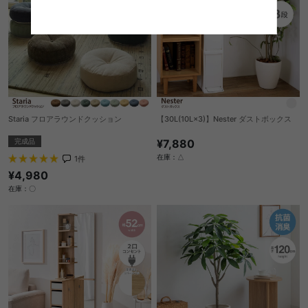
Staria フロアラウンドクッション
【30L(10L×3)】Nester ダストボックス
完成品
¥7,880
在庫：△
1
件
¥4,980
在庫：〇