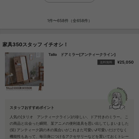
1件〜658件（全658件）
家具350スタッフ イチオシ！
Tallo ドアミラー[アンティークライン]
モンステラ75
¥25,050
¥13,200
送料無料
送料無料
スタッフおすすめポイント
スタッフおすすめポイント
人気の[タリオ アンティークライン]の珍しい、ドア付きのミラー。 こ
光触媒人工植物は、置いておくだけでお部屋の空気をキレイにしてく
の商品と出会った瞬間、某アニメの便利道具を思い出してしまいました
れ、 消臭・防菌さらには人体に影響のあるホルムアルデヒドの除去ま
(笑) アンティーク調の木の風合いがこれまた可愛い♪可愛いだけでなく
でしてくれます。 もちろん枯れる事はないので、長期間安定して、永
機能性もあって、毎日身につけるアクセサリーなどを置いておくトレー
続的に光触媒機能を機能します。 また、風水花としてもご利用するこ