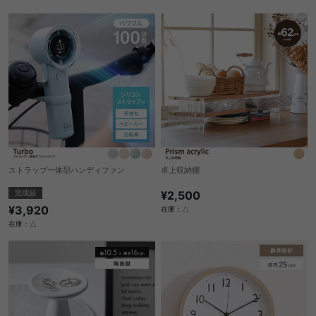
ストラップ一体型ハンディファン
卓上収納棚
完成品
¥2,500
¥3,920
在庫：△
在庫：△