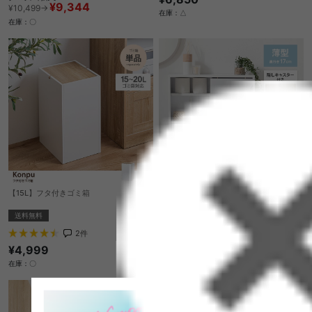
¥9,344
¥10,499→
在庫：△
在庫：〇
【15L】フタ付きゴミ箱
【幅60cm】Siisti キャスター付きトイレ
ラック
送料無料
送料無料
あす着
2
件
5
件
¥4,999
¥7,999
在庫：〇
在庫：〇