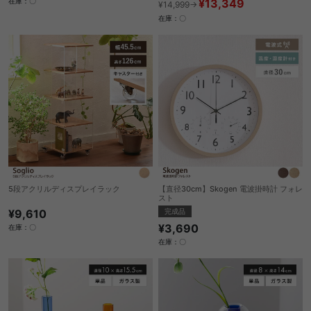
¥13,349
在庫：〇
¥14,999→
在庫：〇
5段アクリルディスプレイラック
【直径30cm】Skogen 電波掛時計 フォレ
スト
¥9,610
完成品
¥3,690
在庫：〇
在庫：〇