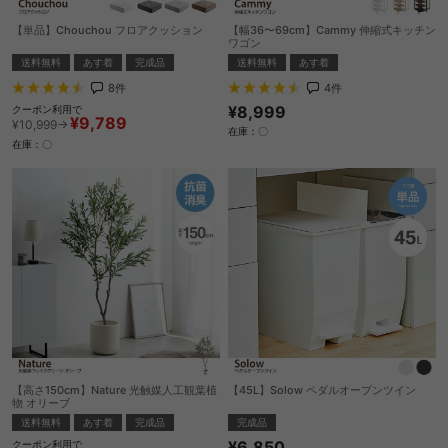
【単品】Chouchou フロアクッション
【幅36〜69cm】Cammy 伸縮式キッチン
ワゴン
送料無料
あす着
完成品
送料無料
あす着
8
件
4
件
¥8,999
クーポン利用で
¥9,789
¥10,999→
在庫：〇
在庫：〇
【高さ150cm】Nature 光触媒人工観葉植
【45L】Solow ペダルオープンツイン
物 オリーブ
完成品
送料無料
あす着
完成品
¥6,850
クーポン利用で