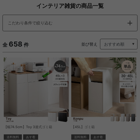
インテリア雑貨の商品一覧
こだわり条件で絞り込む
658
全
件
並び替え
【幅74.5cm】Toy 3連式ゴミ箱
【45L】ゴミ箱
送料無料
あす着
送料無料
あす着