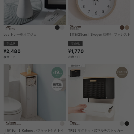
Luv トレー型オブジェ
【直径25cm】Skogen 掛時計 フォレスト
完成品
完成品
¥2,480
¥1,770
在庫：△
在庫：〇
【幅19cm】Kuhmo バスケット付きトイ
TREE マグネット式マルチストッカー