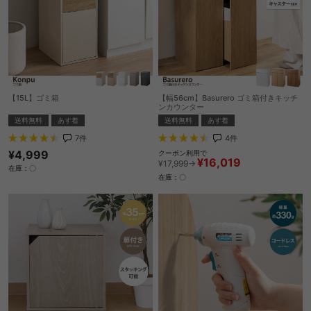
【15L】ゴミ箱
【幅56cm】Basurero ゴミ箱付きキッチ
ンカウンター
送料無料
あす着
送料無料
あす着
7
件
4
件
¥4,999
クーポン利用で
¥16,019
¥17,999→
在庫：〇
在庫：〇