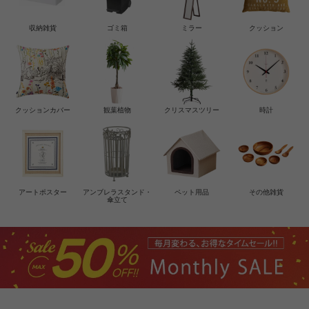
収納雑貨
ゴミ箱
ミラー
クッション
クッションカバー
観葉植物
クリスマスツリー
時計
アートポスター
アンブレラスタンド・
ペット用品
その他雑貨
傘立て