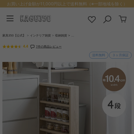
お買い上げ金額が11,000円以上で送料無料（※一部地域を除く）
家具350【公式】
インテリア雑貨
収納雑貨
…
4.4
7件の商品レビュー
送料無料
３ヶ月保証