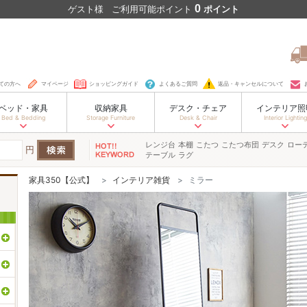
0
ゲスト
様
ご利用可能ポイント
ポイント
ての方へ
マイページ
ショッピングガイド
よくあるご質問
返品・キャンセルについて
ベッド・家具
収納家具
デスク・チェア
インテリア照
Bed & Bedding
Storage Furniture
Desk & Chair
Interior Lighting
レンジ台
本棚
こたつ
こたつ布団
デスク
ロー
円
テーブル
ラグ
家具350【公式】
インテリア雑貨
ミラー