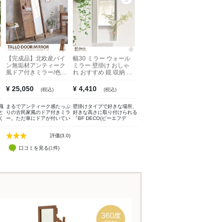
【完成品】北欧産パイ
幅30 ミラー ウォール
ン無垢材アンティーク
ミラー 壁掛け おしゃ
風ドア付きミラー/色・
れ おすすめ 鏡 収納 棚
タイプ:ブラウン
付き 飾り ディスプレ
イ 姿見 メイク 化粧 身
¥ 25,050
¥ 4,410
(税込)
(税込)
だしなみ 省スペース
玄関 リビング 長方形
職
まるでアンティーク感たっぷ
壁掛けタイプで好きな場所、
角型 面取り加工 飛散
と
りの古民家風のドア付きミラ
好きな高さに取り付けられる
防止加工 ドレッサー
く
ー。ただ単にドアが付いてい
『BF DECO(ビーエフデ
一人暮らし
る
るのではなく、ドアの内側に
コ)』棚付きウォールミラ
屋
は便利なフックとトレーがつ
ー。ミラーの下に棚を備えて
評価(3.0)
ラ
いています。「見られている
おり、化粧品やアクセサリー
み
感」がないミラー。温かみの
など身支度に必要なアイテム
る
ある木の風合いなのでお部屋
口コミを見る(
1
件)
をサッと手に取れる設計で
す
のアクセントとなり圧迫感も
す。またミラーは飛散防止加
感じません。お洒落と実用性
工付きで、安全面にも配慮し
ラ
を兼ね備えたミラーです。人
ました。シンプルなデザイン
ま
気の[タリオ アンティーク
が、どんなお部屋にも自然に
ま
ライン]
馴染みます。