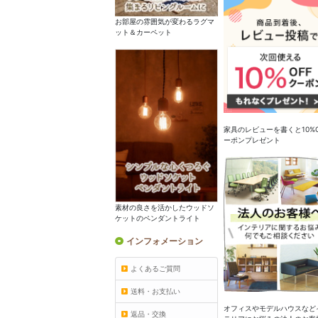
お部屋の雰囲気が変わるラグマ
ット＆カーペット
家具のレビューを書くと10%O
ーポンプレゼント
素材の良さを活かしたウッドソ
ケットのペンダントライト
インフォメーション
よくあるご質問
送料・お支払い
オフィスやモデルハウスなど
返品・交換