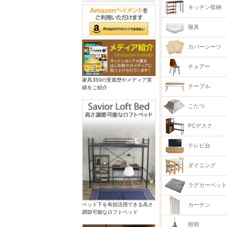
キッチン収納
寝具
カバーシーツ
チェアー
家具350の受賞歴やメディア実
テーブル
績をご紹介
こたつ
PCデスク
テレビ台
ダイニング
ラグカーペット
カーテン
ベッド下を有効活用できる高さ
調節可能なロフトベッド
照明