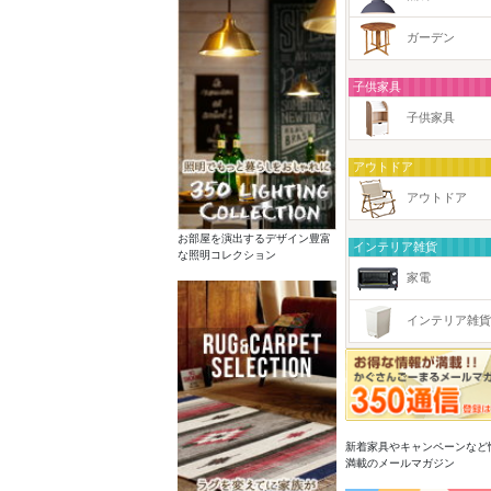
ガーデン
子供家具
子供家具
アウトドア
アウトドア
お部屋を演出するデザイン豊富
インテリア雑貨
な照明コレクション
家電
インテリア雑貨
新着家具やキャンペーンなど
満載のメールマガジン