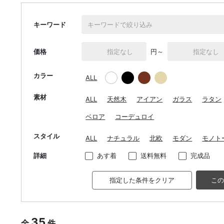
キーワード
価格
円～
カラー
ALL
素材
ALL
天然木
アイアン
ガラス
ラタン
ベロア
コーデュロイ
スタイル
ALL
ナチュラル
北欧
モダン
モノト
詳細
あす着
送料無料
完成品
指定した条件をクリア
この
35
全
件