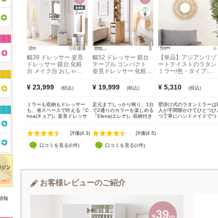
幅39 ドレッサー 姿見
幅52 ドレッサー 鏡台
【単品】アジアンリゾ
ドレッサー 鏡台 化粧
テーブル コンパクト
ートテイストのラタン
台 メイク台 おしゃれ
姿見ドレッサー 化粧台
ミラー/色・タイプ:ナ
おすすめ 安い 全身鏡
ミニ メイク台 収納付
チュラル
大容量収納 隠し収納
き 2口コンセント付き
¥ 23,999
¥ 19,999
¥ 5,310
(税込)
(税込)
(税込)
可愛い コンパクト ス
可愛い デスク コスメ
リム 引き出し スライ
化粧机 スリム 小さい
ミラーも収納もドレッサー
足元までしっかり映り、1台
壁掛け式のラタンミラーは
ドテーブル 可動棚 化
全身鏡 サイドフック
も、省スペースで叶える『C
で2通りのカラーを楽しめる
人が手間隙かけてひとつひ
粧机 スツール コスメ
チェスト 引き出し ス
hoa(チョア)』姿見ドレッサ
『Elena(エレナ)』収納付き
つ丁寧にハンドメイドでつ
サイドフック スタンド
タンドミラー バイカラ
ー。扉を閉じれば全身ミラ
姿見ドレッサー。全身が映る
っています。壁にひとつ飾
ミラー 身支度 一人暮
ー 一人暮らし ワンル
ー、開ければ大容量収納付き
大きな鏡と大容量の収納スペ
だけで存在感があり、お部
らし ワンルーム 大人
ーム 大人女子 メイク
評価(4.3)
評価(4.5)
のメイクスペースに早変わ
ースはヘアセットやメイクア
の雰囲気ががらりと一変。
女子 メイクボックス
ボックス ヘアメイク
り。鏡裏やスツール内など見
ップを効率よく進めることが
タン素材のソファなどと組
えない場所にもたっぷり収納
口コミを見る(
6
件)
でき、毎日の忙しい朝にもピ
口コミを見る(
4
件)
合わせてコーディネートす
ヘアメイク
おしゃれ おすすめ 安
を備え、コスメはもちろんア
ッタリ。また、コンパクトで
とより統一感が演出されま
い
イロンなどの美容家電もすっ
スリムな設計なので、1人暮
◎ 海外のリゾートホテルの
きり収納いただけます。さら
らしやワンルームにも置きや
ような空間に。心身共にリ
に引き出しとスライドテーブ
すくなっています。
ックスできる空間つくり、
ル付きで、道具を広げても快
ずはミラーからはじめてみ
適に使える設計。毎日のメイ
お客様レビューのご紹介
せんか。
クを心地よく整える、こだわ
りの1台です。
情報