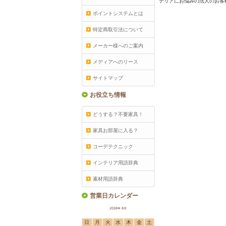
テリアにお悩みの法人のお客
ポイントシステムとは
特定商取引法について
メーカー様へのご案内
メディアへのリース
サイトマップ
お役立ち情報
どうする？不要家具！
家具お部屋に入る？
コーデテクニック
インテリア用語辞典
素材用語辞典
営業日カレンダー
2026年 8月
日
月
火
水
木
金
土