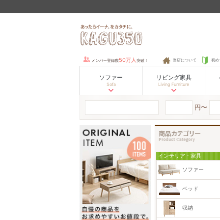
50万人
当店について
初め
メンバー登録数
突破！
ソファー
リビング家具
Sofa
Living Furniture
円〜
インテリア・家具
ソファー
ベッド
収納