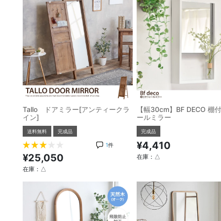
Tallo ドアミラー[アンティークラ
【幅30cm】BF DECO 棚
イン]
ールミラー
送料無料
完成品
完成品
¥4,410
1
件
¥25,050
在庫：△
在庫：△