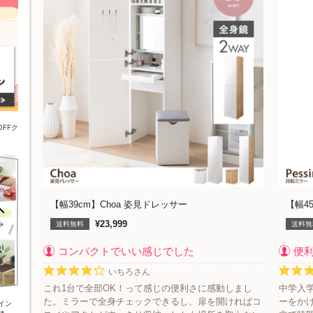
FFク
【幅39cm】Choa 姿見ドレッサー
【幅45
¥23,999
送料無料
送料無
コンパクトでいい感じでした
便
いちろさん
これ1台で全部OK！って感じの便利さに感動しまし
中学入
た。ミラーで全身チェックできるし、扉を開ければコ
ーをか
イン