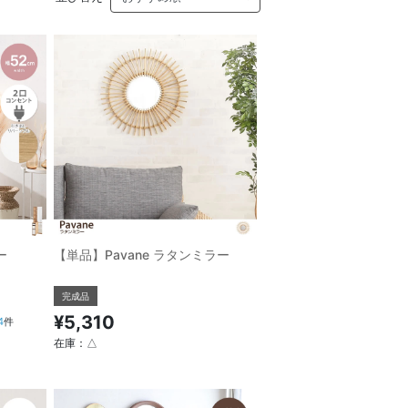
ー
【単品】Pavane ラタンミラー
完成品
¥5,310
4
件
在庫：△