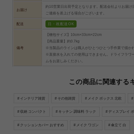
約10営業日出荷予定となります。配送会社よりお届け
お届け
ご連絡を差上げる場合がございます。
配送
日・祝配送OK
【梱包サイズ】10cm×33cm×22cm
【商品重量】約0.7kg
備考
※当製品のラインは職人がひとつひとつ手作業で描か
※直接水を入れての使用はできません。ドライフラワ
ムをお楽しみください。
この商品に関連する
インテリア雑貨
その他雑貨
メイク ボックス 北欧
収納 コンパクト
キッチン 調味料 ラック
ディスプレイ 
クッションカバー おすすめ
メイク ワゴン
傘立て 白