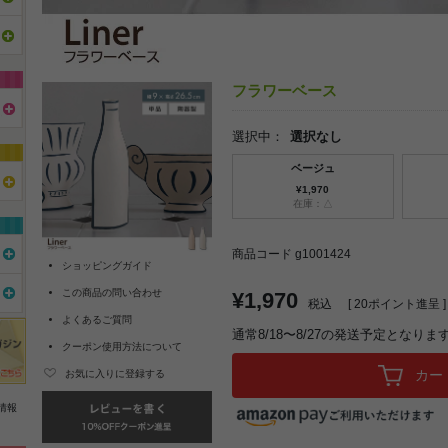
フラワーベース
選択中：
選択なし
ベージュ
¥1,970
在庫：△
商品コード g1001424
ショッピングガイド
この商品の問い合わせ
¥1,970
税込
[
20
ポイント進呈 ]
よくあるご質問
通常8/18〜8/27の発送予定となりま
クーポン使用方法について
カー
お気に入りに登録する
情報