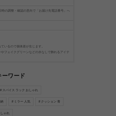
日時の調整・確認の意向で「お届け先電話番号」へ
れているので個体差が生じます。
ーやフェイクグリーンなどの水なしで飾れるアイテ
キーワード
スパイス ラック おしゃれ
収納
ミラー 人気
クッション 青
おしゃれ