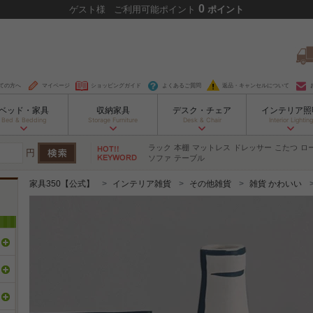
0
ゲスト
様
ご利用可能ポイント
ポイント
ての方へ
マイページ
ショッピングガイド
よくあるご質問
返品・キャンセルについて
ベッド・家具
収納家具
デスク・チェア
インテリア照
Bed & Bedding
Storage Furniture
Desk & Chair
Interior Lighting
ラック
本棚
マットレス
ドレッサー
こたつ
ロ
円
ソファ
テーブル
家具350【公式】
インテリア雑貨
その他雑貨
雑貨 かわいい