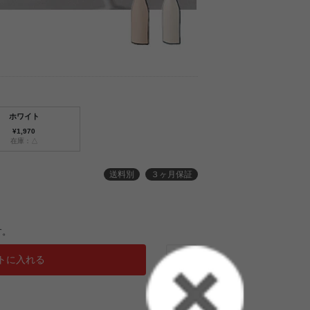
ホワイト
¥1,970
在庫：△
送料別
３ヶ月保証
す。
トに入れる