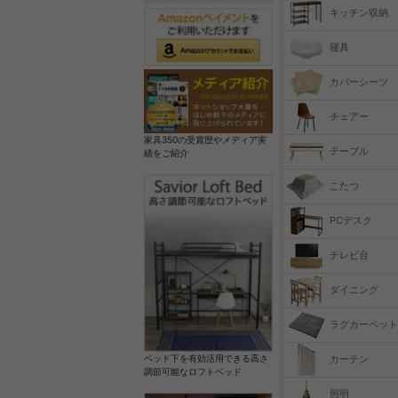
キッチン収納
寝具
カバーシーツ
チェアー
家具350の受賞歴やメディア実
テーブル
績をご紹介
こたつ
PCデスク
テレビ台
ダイニング
ラグカーペット
カーテン
ベッド下を有効活用できる高さ
調節可能なロフトベッド
照明