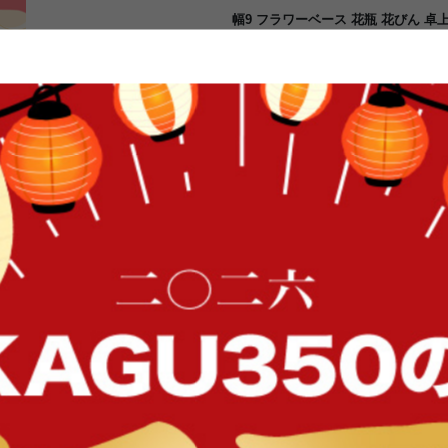
幅9 フラワーベース 花瓶 花びん 卓上 
アート 平面 手書き イラスト風 飾り
インテリア雑貨 リビング ダイニング
ブジェ 個性的
2Dアートのような平面的デザイン
カルなラインが映え、ナチュラル・
の花瓶です。マットな質感がやさし
プラス。花びんとしてはもちろん、
た雰囲気を演出します。
FFク
イン