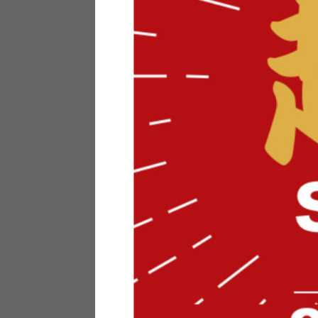
テリアにお悩みの法人のお客
ポイントシステムとは
特定商取引法について
メーカー様へのご案内
メディアへのリース
サイトマップ
お役立ち情報
どうする？不要家具！
家具お部屋に入る？
コーデテクニック
インテリア用語辞典
素材用語辞典
営業日カレンダー
2026年 8月
日
月
火
水
木
金
土