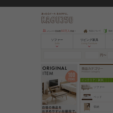
50万人
当店について
初め
メンバー登録数
突破！
ソファー
リビング家具
Sofa
Living Furniture
円〜
インテリア・家具
ソファー
ベッド
収納