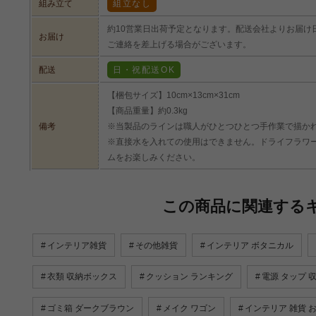
組み立て
組立なし
約10営業日出荷予定となります。配送会社よりお届け
お届け
ご連絡を差上げる場合がございます。
配送
日・祝配送OK
【梱包サイズ】10cm×13cm×31cm
【商品重量】約0.3kg
備考
※当製品のラインは職人がひとつひとつ手作業で描か
※直接水を入れての使用はできません。ドライフラワ
ムをお楽しみください。
この商品に関連する
インテリア雑貨
その他雑貨
インテリア ボタニカル
衣類 収納ボックス
クッション ランキング
電源 タップ 
ゴミ箱 ダークブラウン
メイク ワゴン
インテリア 雑貨 