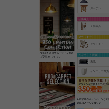
ガーデン
子供家具
子供家具
アウトドア
アウトドア
お部屋を演出するデザイン豊富
インテリア雑貨
な照明コレクション
家電
インテリア雑貨
新着家具やキャンペーンなど
満載のメールマガジン