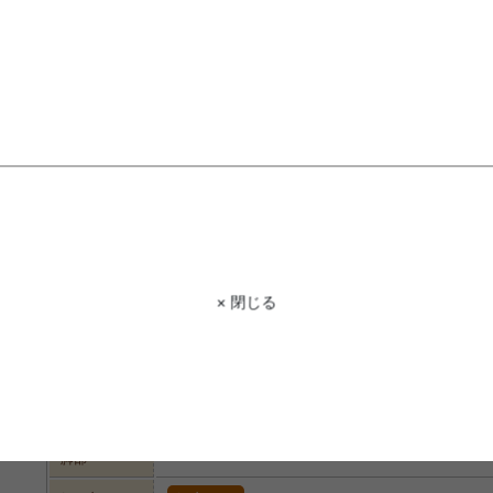
STAFF VOICE
スタッフ
ボトル型のすっきりとしたフォルムが印
手描きならではのやさしいラインが目を
フラワーを一輪挿すだけでもぐっと雰
すく、毎日のインテリアをさりげなく彩
× 閉じる
商品コード
g1001424
商品名
フラワーベース
サイズ
幅9cm×奥行5cm×高さ26.5cm
材質
陶器
脚部