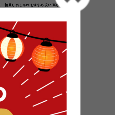
一輪差し おしゃれ おすすめ 安い 高さ26.5 2D
 可愛い かわいい 陶器 プレゼント 贈り物 ギフト
 玄関 寝室 ドライフラワー フェイクグリーン オ
が目を引くフラワーベース。線画のようなグラフィ
和モダン・北欧インテリアに心地よくなじむ陶器
い温もりを添え、空間にさりげないアクセントを
一輪挿しやオブジェとして飾るだけでも洗練され