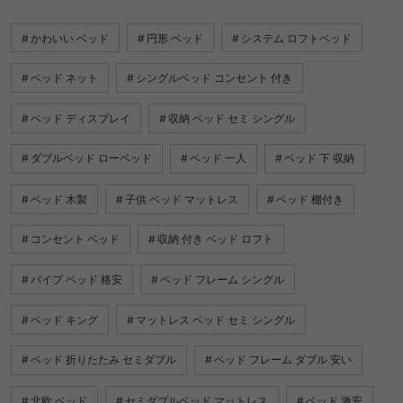
かわいい ベッド
円形 ベッド
システム ロフトベッド
ベッド ネット
シングルベッド コンセント 付き
ベッド ディスプレイ
収納 ベッド セミ シングル
ダブルベッド ローベッド
ベッド 一人
ベッド 下 収納
ベッド 木製
子供 ベッド マットレス
ベッド 棚付き
コンセント ベッド
収納 付き ベッド ロフト
パイプ ベッド 格安
ベッド フレーム シングル
ベッド キング
マットレス ベッド セミ シングル
ベッド 折りたたみ セミダブル
ベッド フレーム ダブル 安い
北欧 ベッド
セミダブルベッド マットレス
ベッド 激安