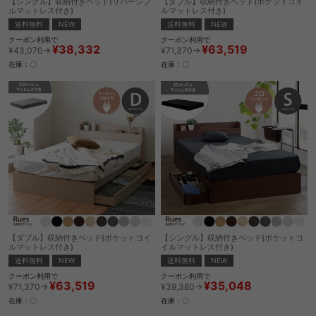
【シングル】収納付きベッド(リバーシブ
【ダブル】収納付きベッド(ポケットコイ
ルマットレス付き)
ルマットレス付き)
送料無料
NEW
送料無料
NEW
クーポン利用で
クーポン利用で
¥38,332
¥63,519
¥43,070→
¥71,370→
在庫：〇
在庫：〇
【ダブル】収納付きベッド(ポケットコイ
【シングル】収納付きベッド(ポケットコ
ルマットレス付き)
イルマットレス付き)
送料無料
NEW
送料無料
NEW
クーポン利用で
クーポン利用で
¥63,519
¥35,048
¥71,370→
¥39,380→
在庫：〇
在庫：〇