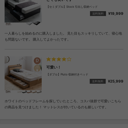
【セミダブル】Stock 引出し収納ベッド
¥19,999
送料無料
一人暮らしを始めるのに購入しました。 見た目もスッキリしていて、寝心地
も問題ないです。 購入してよかったです。
可愛い！
【ダブル】Pluto 収納付きベッド
¥25,999
送料無料
ホワイトのベッドフレームを探していたところ、コスパ抜群で可愛いこちら
の商品を見つけました！ マットレスが付いているのも嬉しいです。