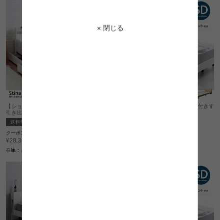
× 閉じる
【ショート丈セミシングル】Stina 棚付き
【セミダブル】Isla コンセント・宮付きす
引き出し収納ベッド
のこベッド(マットレス付き)
送料無料
送料無料
あす着
クーポン利用で
クーポン利用で
¥25,187
¥32,039
¥28,300→
¥35,999→
在庫：△
在庫：△