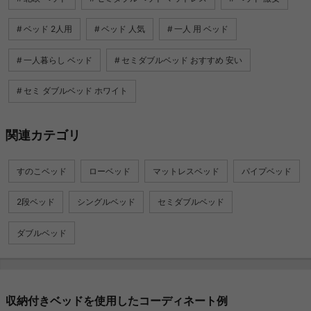
ベッド 2人用
ベッド 人気
一人 用 ベッド
一人暮らし ベッド
セミダブルベッド おすすめ 安い
セミ ダブルベッド ホワイト
関連カテゴリ
すのこベッド
ローベッド
マットレスベッド
パイプベッド
2段ベッド
シングルベッド
セミダブルベッド
ダブルベッド
収納付きベッドを使用したコーディネート例