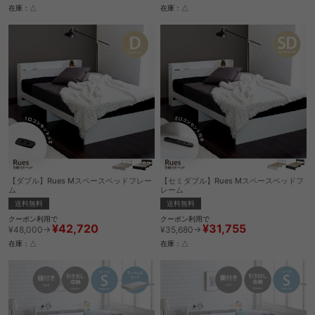
在庫：△
在庫：△
【ダブル】Rues Mスペースベッドフレー
【セミダブル】Rues Mスペースベッドフ
ム
レーム
送料無料
送料無料
クーポン利用で
クーポン利用で
¥42,720
¥31,755
¥48,000→
¥35,680→
在庫：△
在庫：△