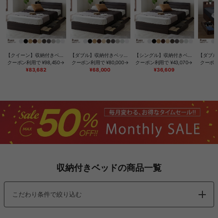
【クイーン】収納付きベッド(リバーシブルマットレス付き)
【ダブル】収納付きベッド(リバーシブルマットレス付き)
【シングル】収納付きベッド(リバーシブルマットレス付き)
クーポン利用で
¥98,450→
クーポン利用で
¥80,000→
クーポン利用で
¥43,070→
クーポ
¥83,682
¥68,000
¥36,609
収納付きベッドの商品一覧
こだわり条件で絞り込む