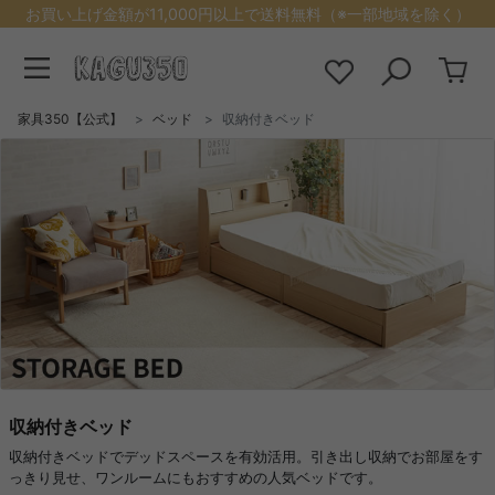
お買い上げ金額が11,000円以上で送料無料（※一部地域を除く）
家具350【公式】
ベッド
収納付きベッド
収納付きベッド
収納付きベッドでデッドスペースを有効活用。引き出し収納でお部屋をす
っきり見せ、ワンルームにもおすすめの人気ベッドです。