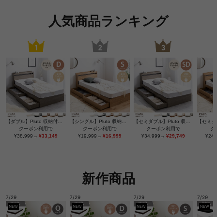
人気商品ランキング
【ダブル】Pluto 収納付きベッド(ボンネルマットレス付き)
【シングル】Pluto 収納付きベッド
【セミダブル】Pluto 収納付きベッド(ボンネルマットレス付き)
クーポン利用で
クーポン利用で
クーポン利用で
ク
¥38,999→
¥33,149
¥19,999→
¥16,999
¥34,999→
¥29,749
¥24
新作商品
7/29
7/29
7/29
7/29