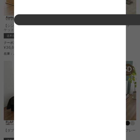
【シングル】Aamu ダンボールベッド (ポ
【シングル】Aamu ダンボールベッド
ケットコイルマットレス付き)
送料無料
送料無料
クーポン利用で
クーポン利用で
¥15,555
¥31,110
¥18,300→
¥36,600→
在庫：△
在庫：△
【ダブル】FLAP 多機能ベッドフレーム
【セミダブル】FLAP 多機能ベッドフレー
ム