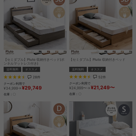
【セミダブル】Pluto 収納付きベッド(ボ
【セミダブル】Pluto 収納付きベッド
ンネルマットレス付き)
送料無料
オススメ
送料無料
オススメ
52
件
28
件
クーポン利用で
クーポン利用で
¥21,249〜
¥29,749
¥24,999〜→
¥34,999→
在庫：〇
在庫：〇