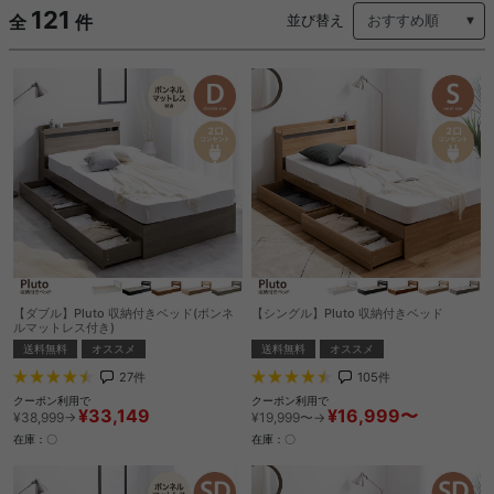
121
全
件
並び替え
【ダブル】Pluto 収納付きベッド(ボンネ
【シングル】Pluto 収納付きベッド
ルマットレス付き)
送料無料
オススメ
送料無料
オススメ
105
件
27
件
クーポン利用で
クーポン利用で
¥16,999〜
¥33,149
¥19,999〜→
¥38,999→
在庫：〇
在庫：〇