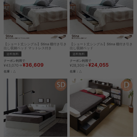
【ショート丈シングル】Stina 棚付き引き
【ショート丈シングル】Stina 棚付き引き
出し収納ベッド マットレス付き
出し収納ベッド
送料無料
送料無料
クーポン利用で
クーポン利用で
¥36,609
¥24,055
¥43,070→
¥28,300→
在庫：△
在庫：△