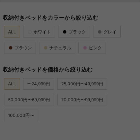
収納付きベッドをカラーから絞り込む
ALL
ホワイト
ブラック
グレイ
ブラウン
ナチュラル
ピンク
収納付きベッドを価格から絞り込む
ALL
〜24,999円
25,000円〜49,999円
50,000円〜69,999円
70,000円〜99,999円
100,000円〜