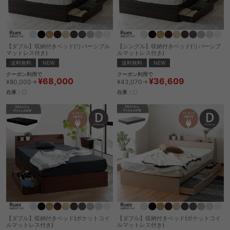
【ダブル】収納付きベッド(リバーシブル
【シングル】収納付きベッド(リバーシブ
マットレス付き)
ルマットレス付き)
送料無料
NEW
送料無料
NEW
クーポン利用で
クーポン利用で
¥68,000
¥36,609
¥80,000→
¥43,070→
在庫：〇
在庫：〇
【ダブル】収納付きベッド(ポケットコイ
【ダブル】収納付きベッド(ポケットコイ
ルマットレス付き)
ルマットレス付き)