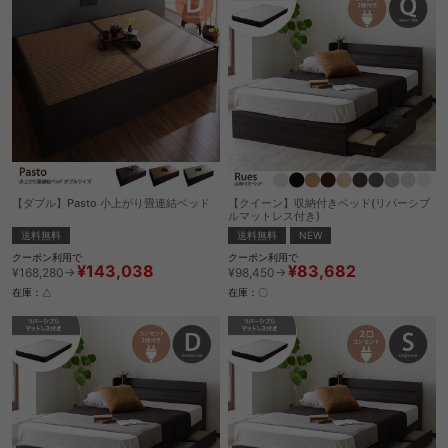
【ダブル】Pasto 小上がり畳連結ベッド
【クイーン】収納付きベッド(リバーシブ
ルマットレス付き)
送料無料
送料無料
NEW
クーポン利用で
クーポン利用で
¥143,038
¥83,682
¥168,280→
¥98,450→
在庫：△
在庫：〇