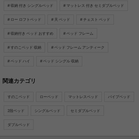
収納 付き シングルベッド
マットレス 付き セミダブルベッド
ロー ロフトベッド
天 ベッド
チェスト ベッド
収納付き ベッド おすすめ
ベッド フレーム
すのこベッド 収納
ベッド フレーム アンティーク
ベッド ハイ
ベッド シングル 収納
関連カテゴリ
すのこベッド
ローベッド
マットレスベッド
パイプベッド
2段ベッド
シングルベッド
セミダブルベッド
ダブルベッド