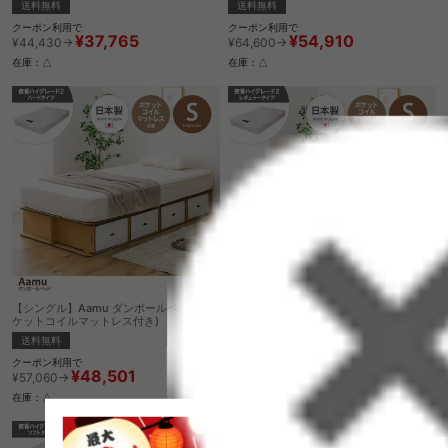
送料無料
送料無料
クーポン利用で
クーポン利用で
¥37,765
¥54,910
¥44,430→
¥64,600→
在庫：△
在庫：△
【シングル】Aamu ダンボールベッド (ポ
【シングル】Aamu ダンボールベッド (ポ
ケットコイルマットレス付き)
ケットコイルマットレス付き)
送料無料
送料無料
クーポン利用で
クーポン利用で
¥48,501
¥48,501
¥57,060→
¥57,060→
在庫：△
在庫：△