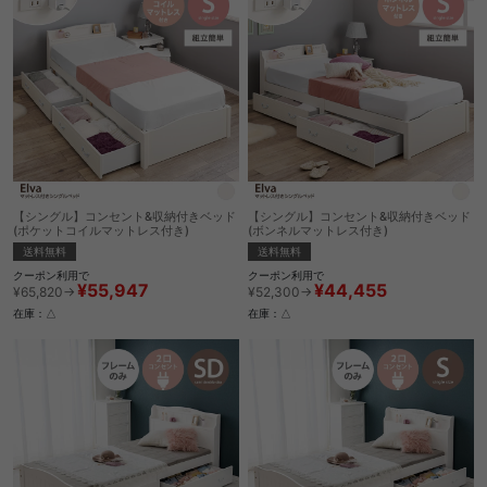
【シングル】コンセント&収納付きベッド
【シングル】コンセント&収納付きベッド
(ポケットコイルマットレス付き)
(ボンネルマットレス付き)
送料無料
送料無料
クーポン利用で
クーポン利用で
¥55,947
¥44,455
¥65,820→
¥52,300→
在庫：△
在庫：△