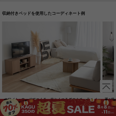
収納付きベッドを使用したコーディネート例
ホワイト×ウッドでつくる、光とくつろぎのナチュラルイ
手が届
ンテリア
くり方
このコーディネートを詳しく見る >
このコ