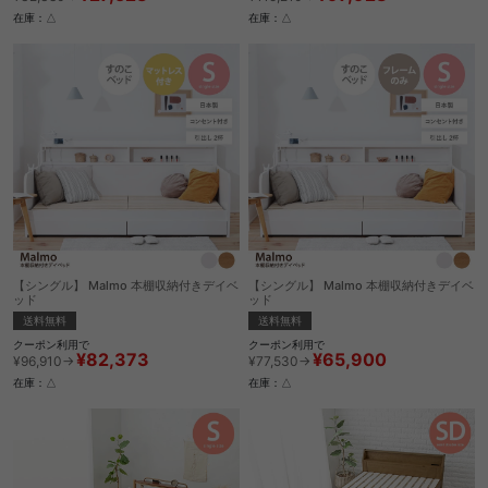
在庫：△
在庫：△
【シングル】 Malmo 本棚収納付きデイベ
【シングル】 Malmo 本棚収納付きデイベ
ッド
ッド
送料無料
送料無料
クーポン利用で
クーポン利用で
¥82,373
¥65,900
¥96,910→
¥77,530→
在庫：△
在庫：△