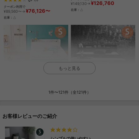
1
件
¥126,760
¥149,130→
クーポン利用で
¥76,126〜
在庫：△
¥89,560〜→
在庫：△
もっと見る
1件〜121件（全121件）
お客様レビューのご紹介
シンプルで使いやすい