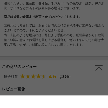
注意ください。生産国、各部品、ネジカバー等の色や形、縫製、脚の形
状、サイズなどに若干の誤差がある場合がございます。
商品は複数の倉庫より出荷させていただいております。
出荷元によりましては、お届け日時のご指定を承る事が出来ない場合も
ございますので、予めご了承くださいませ。
尚、上記のような場合には、弊社より手配ののち、配送業者から日程調
整・確認の意向でお電話を差し上げる場合もございますのでその際は大
変お手数ですが、ご対応の程よろしくお願いいたします。
この商品のレビュー
4.5
総合評価
24件
レビュー画像