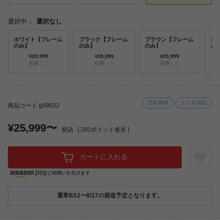
選択中：
選択なし
ホワイト【フレーム
ブラック【フレーム
ブラウン【フレーム
ナ
のみ】
のみ】
のみ】
ム
¥25,999
¥25,999
¥25,999
在庫：〇
在庫：△
在庫：△
送料無料
３ヶ月保証
商品コード g99032
¥25,999〜
税込
[
260
ポイント進呈 ]
カートに入れる
通常8/12〜8/17の発送予定となります。