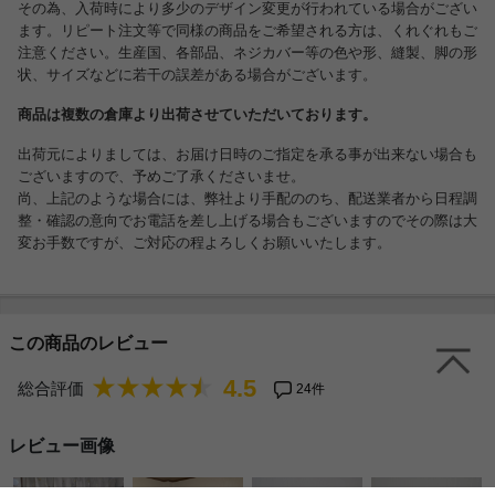
その為、入荷時により多少のデザイン変更が行われている場合がござい
ます。リピート注文等で同様の商品をご希望される方は、くれぐれもご
注意ください。生産国、各部品、ネジカバー等の色や形、縫製、脚の形
状、サイズなどに若干の誤差がある場合がございます。
商品は複数の倉庫より出荷させていただいております。
出荷元によりましては、お届け日時のご指定を承る事が出来ない場合も
ございますので、予めご了承くださいませ。
尚、上記のような場合には、弊社より手配ののち、配送業者から日程調
整・確認の意向でお電話を差し上げる場合もございますのでその際は大
変お手数ですが、ご対応の程よろしくお願いいたします。
この商品のレビュー
4.5
総合評価
24件
レビュー画像