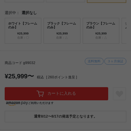
選択中：
選択なし
ホワイト【フレーム
ブラック【フレーム
ブラウン【フレーム
ナ
のみ】
のみ】
のみ】
ム
¥25,999
¥25,999
¥25,999
在庫：〇
在庫：△
在庫：△
送料無料
３ヶ月保証
商品コード g99032
¥25,999〜
税込
[
260
ポイント進呈 ]
カートに入れる
通常8/12〜8/17の発送予定となります。