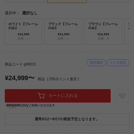
選択中：
選択なし
ホワイト【フレーム
ブラック【フレーム
ブラウン【フレーム
ナ
のみ】
のみ】
のみ】
ム
¥24,999
¥24,999
¥24,999
在庫：△
在庫：△
在庫：✕
送料無料
３ヶ月保証
商品コード g99031
¥24,999〜
税込
[
250
ポイント進呈 ]
カートに入れる
通常8/12〜8/17の発送予定となります。