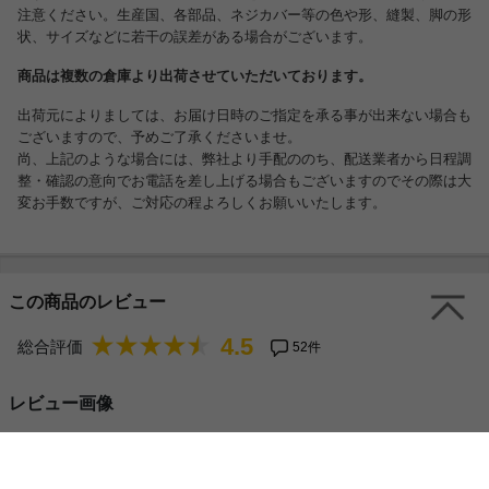
注意ください。生産国、各部品、ネジカバー等の色や形、縫製、脚の形
状、サイズなどに若干の誤差がある場合がございます。
商品は複数の倉庫より出荷させていただいております。
出荷元によりましては、お届け日時のご指定を承る事が出来ない場合も
ございますので、予めご了承くださいませ。
尚、上記のような場合には、弊社より手配ののち、配送業者から日程調
整・確認の意向でお電話を差し上げる場合もございますのでその際は大
変お手数ですが、ご対応の程よろしくお願いいたします。
この商品のレビュー
4.5
総合評価
52件
レビュー画像