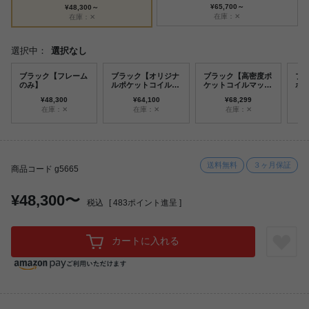
¥65,700～
¥48,300～
在庫：✕
在庫：✕
選択中：
選択なし
ブラック【フレーム
ブラック【オリジナ
ブラック【高密度ポ
ブ
のみ】
ルポケットコイルマ
ケットコイルマット
ポ
ットレス付】
レス付】
ト
¥48,300
¥64,100
¥68,299
在庫：✕
在庫：✕
在庫：✕
送料無料
３ヶ月保証
商品コード g5665
¥48,300〜
税込
[
483
ポイント進呈 ]
カートに入れる