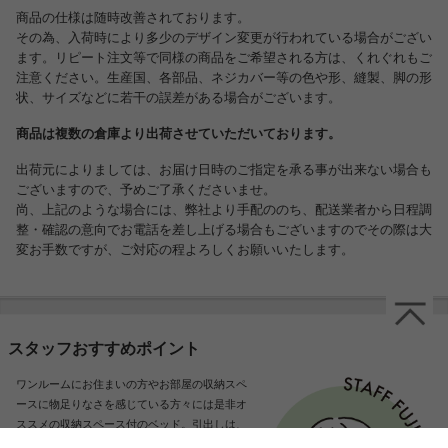
商品の仕様は随時改善されております。
その為、入荷時により多少のデザイン変更が行われている場合がござい
ます。リピート注文等で同様の商品をご希望される方は、くれぐれもご
注意ください。生産国、各部品、ネジカバー等の色や形、縫製、脚の形
状、サイズなどに若干の誤差がある場合がございます。
商品は複数の倉庫より出荷させていただいております。
出荷元によりましては、お届け日時のご指定を承る事が出来ない場合も
ございますので、予めご了承くださいませ。
尚、上記のような場合には、弊社より手配ののち、配送業者から日程調
整・確認の意向でお電話を差し上げる場合もございますのでその際は大
変お手数ですが、ご対応の程よろしくお願いいたします。
スタッフおすすめポイント
ワンルームにお住まいの方やお部屋の収納スペ
ースに物足りなさを感じている方々には是非オ
ススメの収納スペース付のベッド。引出しは、
お部屋に合わせてベッドの左右どちらでも設置