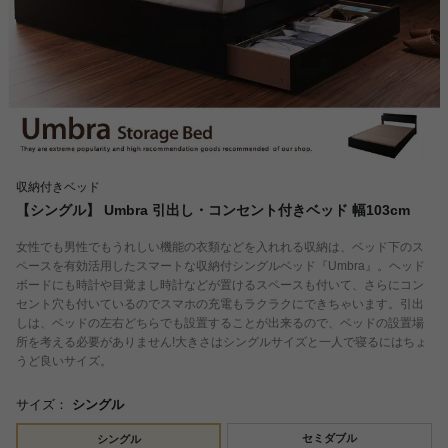
収納付きベッド
【シングル】 Umbra 引出し・コンセント付きベッド 幅103cm
女性でも男性でもうれしい機能の衣類などを入れれる収納は、ベッド下のス
ペースを有効活用したスマートな収納付シングルベッド『Umbra』。ヘッド
ボードにも時計や目覚まし時計などが置けるスペースも付いて、さらにコン
セント穴も付いているのでスマホの充電もラクラクにできちゃいます。引出
しは、ベッドの左右どちらでも設置することが出来るので、ベッドの設置場
所を考える必要がありません!大きさはシングルサイズと一人で寝るにはちょ
うど良いサイズ。
サイズ：
シングル
セミダブル
シングル