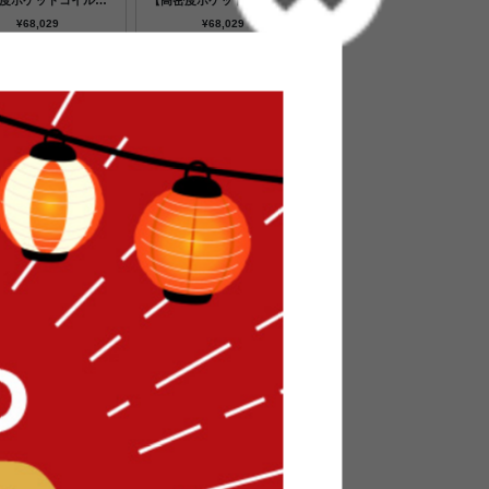
度ポケットコイルマ
【高密度ポケットコイルマ
ス付】
ットレス付】
¥68,029
¥68,029
在庫：✕
在庫：✕
ルナット×ホワイト
ウォールナット×ブラック
密度ポケットコイル
【超高密度ポケットコイル
レス付】
マットレス付】
¥71,629
¥71,629
在庫：✕
在庫：✕
送料無料
３ヶ月保証
進呈 ]
トに入れる
が片付くコンセント付き収納ベッド/色・タイ
な『Separate』シングルベッド。シンプルな
生活をより快適にしてくれます♪ 大容量の引き