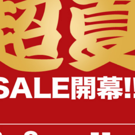
様へ
出し収納は2つ! 洋服や日用品をた
がスッキリと片付きます! 引き出し
様！ お部屋のレイアウトに合わせ
は、コンセント口が付いています。ス
ホを枕元で使えるのも嬉しいです◎