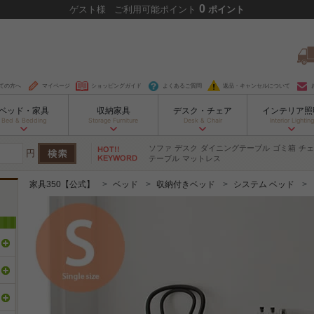
0
ゲスト
様
ご利用可能ポイント
ポイント
ての方へ
マイページ
ショッピングガイド
よくあるご質問
返品・キャンセルについて
ベッド・家具
収納家具
デスク・チェア
インテリア照
Bed & Bedding
Storage Furniture
Desk & Chair
Interior Lighting
ソファ
デスク
ダイニングテーブル
ゴミ箱
チェ
円
テーブル
マットレス
家具350【公式】
ベッド
収納付きベッド
システム ベッド