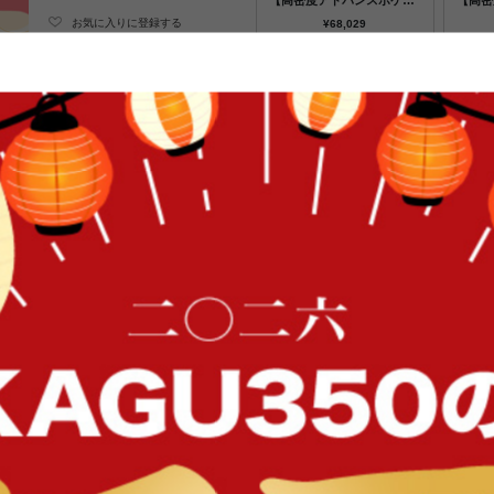
【高密度アドバンスポケッ
【高密
トコイル】
ットレ
お気に入りに登録する
¥68,029
在庫：✕
ブラック×ウォールナット
ウォー
【超高密度ハイグレードポ
【超高
ケットコイル】
マット
¥71,629
在庫：✕
商品コード g1005617
FFク
¥48,030〜
税込
[
480
ポイント
カー
【シングル】たっぷり収納でお部屋
プ:3color
収納・コンセント付きと機能面ばっちり
形だから使い勝手バツグンで、日々の
イン