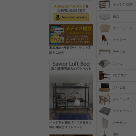
キッチン収納
寝具
カバーシーツ
チェアー
家具350の受賞歴やメディア実
テーブル
績をご紹介
こたつ
PCデスク
テレビ台
ダイニング
ラグカーペット
カーテン
ベッド下を有効活用できる高さ
調節可能なロフトベッド
照明