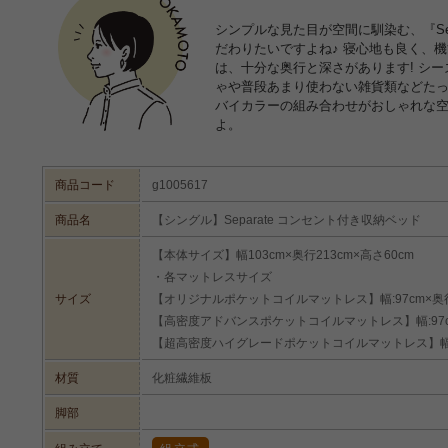
シンプルな見た目が空間に馴染む、『Se
だわりたいですよね♪ 寝心地も良く、機
は、十分な奥行と深さがあります! シ
ゃや普段あまり使わない雑貨類などたっ
バイカラーの組み合わせがおしゃれな
よ。
商品コード
g1005617
商品名
【シングル】Separate コンセント付き収納ベッド
【本体サイズ】幅103cm×奥行213cm×高さ60cm
・各マットレスサイズ
サイズ
【オリジナルポケットコイルマットレス】幅:97cm×奥行:約1
【高密度アドバンスポケットコイルマットレス】幅:97cm×奥
【超高密度ハイグレードポケットコイルマットレス】幅:97cm
材質
化粧繊維板
脚部