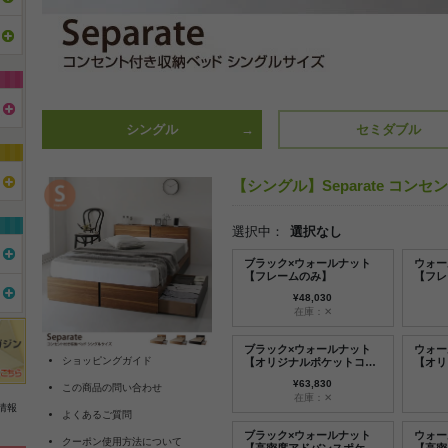
シングル
セミダブル
【シングル】Separate コン
選択中：
選択なし
ブラック×ウォールナット
ウォー
【フレームのみ】
【フレ
¥48,030
在庫：✕
ブラック×ウォールナット
ウォー
ショッピングガイド
【オリジナルポケットコイ
【オリ
ル】
ルマッ
¥63,830
この商品の問い合わせ
在庫：✕
情報
よくあるご質問
ブラック×ウォールナット
ウォー
クーポン使用方法について