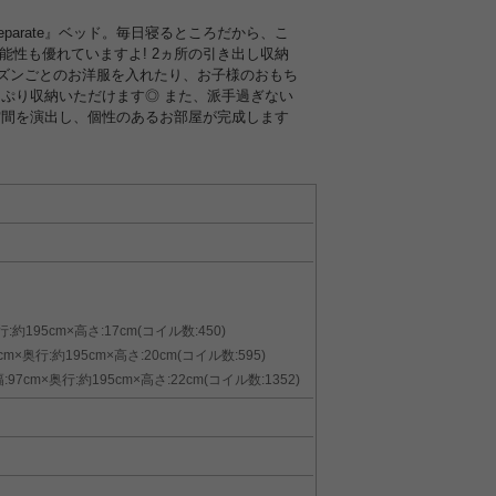
parate』ベッド。毎日寝るところだから、こ
能性も優れていますよ! 2ヵ所の引き出し収納
ーズンごとのお洋服を入れたり、お子様のおもち
ぷり収納いただけます◎ また、派手過ぎない
空間を演出し、個性のあるお部屋が完成します
95cm×高さ:17cm(コイル数:450)
行:約195cm×高さ:20cm(コイル数:595)
×奥行:約195cm×高さ:22cm(コイル数:1352)