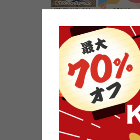
お部屋の雰囲気が変わるラグマ
ット＆カーペット
家具のレビューを書くと10%O
ーポンプレゼント
素材の良さを活かしたウッドソ
ケットのペンダントライト
インフォメーション
よくあるご質問
送料・お支払い
オフィスやモデルハウスなど
返品・交換