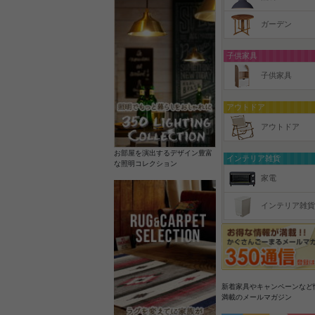
ガーデン
子供家具
子供家具
アウトドア
アウトドア
お部屋を演出するデザイン豊富
インテリア雑貨
な照明コレクション
家電
インテリア雑貨
新着家具やキャンペーンなど
満載のメールマガジン