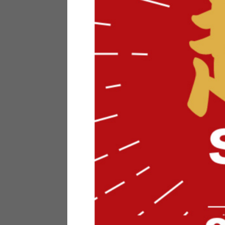
テリアにお悩みの法人のお客
ポイントシステムとは
特定商取引法について
メーカー様へのご案内
メディアへのリース
サイトマップ
お役立ち情報
どうする？不要家具！
家具お部屋に入る？
コーデテクニック
インテリア用語辞典
素材用語辞典
営業日カレンダー
2026年 8月
日
月
火
水
木
金
土