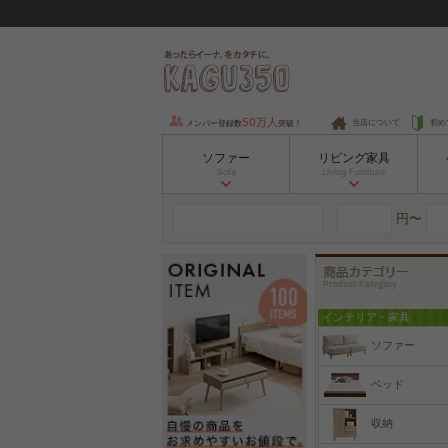
50万人
当店について
初め
メンバー登録数
突破！
ソファー
リビング家具
Sofa
Living Furniture
円〜
インテリア・家具
ソファー
ベッド
収納