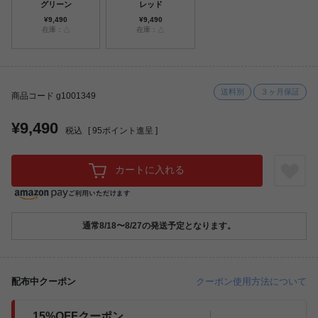
グリーン
レッド
¥9,490
¥9,490
在庫：△
在庫：△
送料別
３ヶ月保証
商品コード g1001349
¥9,490
税込
[
95
ポイント進呈 ]
カートに入れる
通常8/18〜8/27の発送予定となります。
配布中クーポン
クーポン使用方法について
15%OFFクーポン